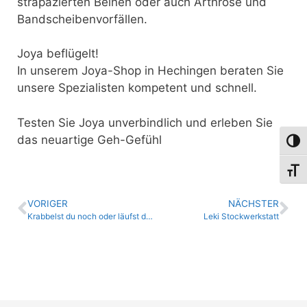
strapazierten Beinen oder auch Arthrose und
Bandscheibenvorfällen.
Joya beflügelt!
In unserem Joya-Shop in Hechingen beraten Sie
unsere Spezialisten kompetent und schnell.
Testen Sie Joya unverbindlich und erleben Sie
das neuartige Geh-Gefühl
Umsch
Schri
VORIGER
NÄCHSTER
Krabbelst du noch oder läufst du schon?
Leki Stockwerkstatt