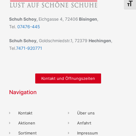
Schri
Schuh Schoy,
Eichgasse 4, 72406
Bisingen
,
Tel.
07476-445
Schuh Schoy,
Goldschmiedstr.1, 72379
Hechingen
,
Tel.
7471-920771
Kontakt und Öffnungszeiten
Navigation
Kontakt
Über uns
Aktionen
Anfahrt
Sortiment
Impressum