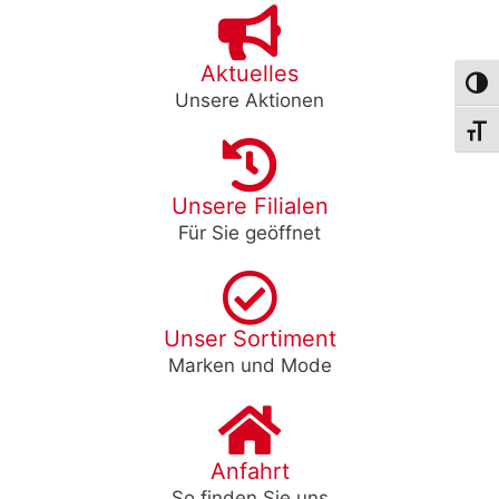
Aktuelles
Umsch
Unsere Aktionen
Schri
Unsere Filialen
Für Sie geöffnet
Unser Sortiment
Marken und Mode
Anfahrt
So finden Sie uns